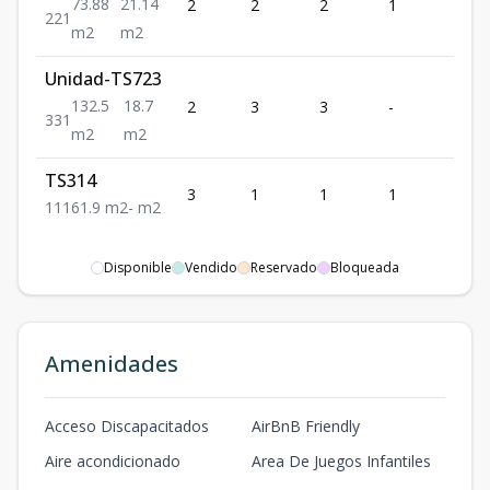
73.88
21.14
2
2
2
1
1
2
2
1
m2
m2
Unidad-TS723
132.5
18.7
2
3
3
-
1
3
3
1
m2
m2
TS314
3
1
1
1
1
1
1
1
61.9
m2
-
m2
Disponible
Vendido
Reservado
Bloqueada
Amenidades
Acceso Discapacitados
AirBnB Friendly
Aire acondicionado
Area De Juegos Infantiles