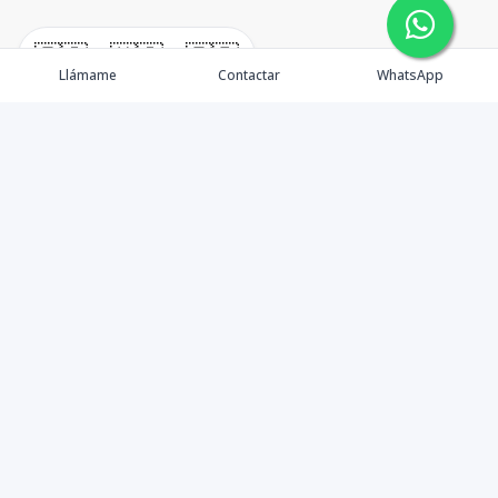
🇪🇸
🇺🇸
🇫🇷
Llámame
Contactar
WhatsApp
Contáctanos
+18494493203
ander@ander.do
Avenida Tiradentes #20, esq. Presidente González, Edificio La