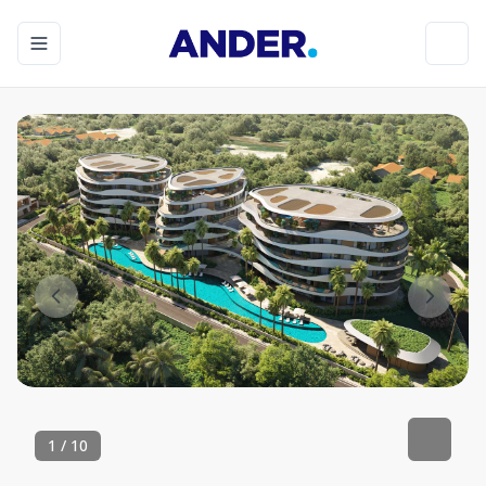
Toggle navigation menu
Toggl
1
/
10