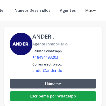
der
Nuevos Desarrollos
Agentes
Más
ANDER .
Agente Inmobiliario
Celular / WhatsApp
:
+18494493203
Correo electrónico
:
ander@ander.do
Llámame
Escribeme por Whatsapp