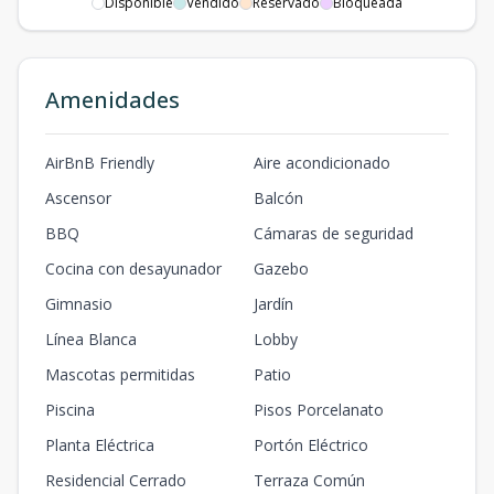
Disponible
Vendido
Reservado
Bloqueada
Amenidades
AirBnB Friendly
Aire acondicionado
Ascensor
Balcón
BBQ
Cámaras de seguridad
Cocina con desayunador
Gazebo
Gimnasio
Jardín
Línea Blanca
Lobby
Mascotas permitidas
Patio
Piscina
Pisos Porcelanato
Planta Eléctrica
Portón Eléctrico
Residencial Cerrado
Terraza Común