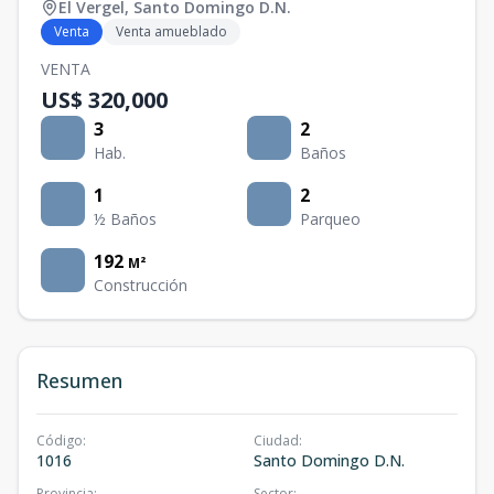
El Vergel
,
Santo Domingo D.N.
Venta
Venta amueblado
VENTA
US$ 320,000
3
2
Hab.
Baños
1
2
½ Baños
Parqueo
192
M²
Construcción
Resumen
Código
:
Ciudad
:
1016
Santo Domingo D.N.
Provincia
:
Sector
: