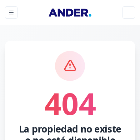
Toggle navigation menu
Toggl
404
La propiedad no existe