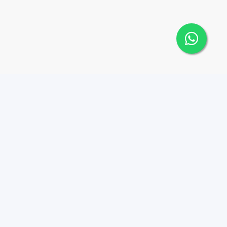
Contáctanos
Menu
+18494493203
Comprar
Rentar
ander@ander.do
Vender
Avenida Tiradentes #20,
esq. Presidente
Nuevos Desarrollos
González, Edificio La Isla,