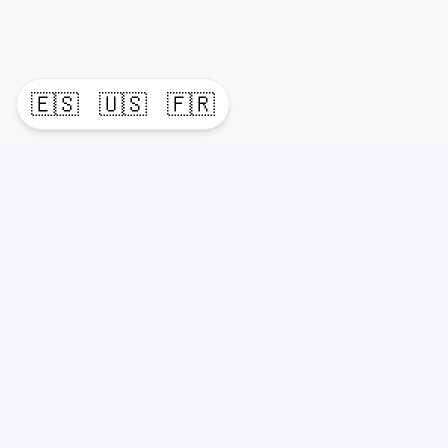
🇪🇸
🇺🇸
🇫🇷