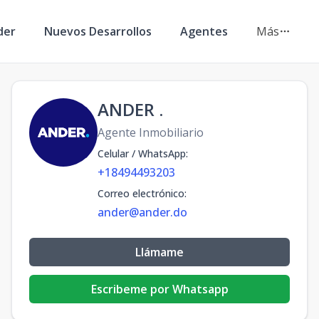
der
Nuevos Desarrollos
Agentes
Más
ANDER .
Agente Inmobiliario
Celular / WhatsApp
:
+18494493203
Correo electrónico
:
ander@ander.do
Llámame
Escribeme por Whatsapp