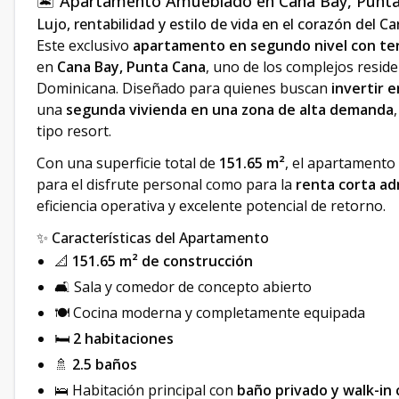
🏝️ Apartamento Amueblado en Cana Bay, Punt
Lujo, rentabilidad y estilo de vida en el corazón del Ca
Este exclusivo
apartamento en segundo nivel con te
en
Cana Bay, Punta Cana
, uno de los complejos reside
Dominicana. Diseñado para quienes buscan
invertir 
una
segunda vivienda en una zona de alta demanda
tipo resort.
Con una superficie total de
151.65 m²
, el apartamento 
para el disfrute personal como para la
renta corta ad
eficiencia operativa y excelente potencial de retorno.
✨ Características del Apartamento
📐
151.65 m² de construcción
🛋️ Sala y comedor de concepto abierto
🍽️ Cocina moderna y completamente equipada
🛏️
2 habitaciones
🚿
2.5 baños
🛌 Habitación principal con
baño privado y walk-in 