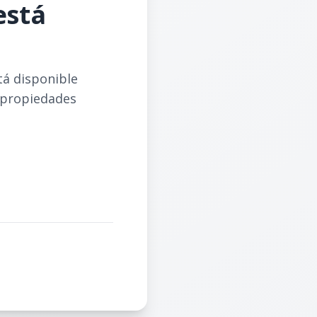
está
tá disponible
 propiedades