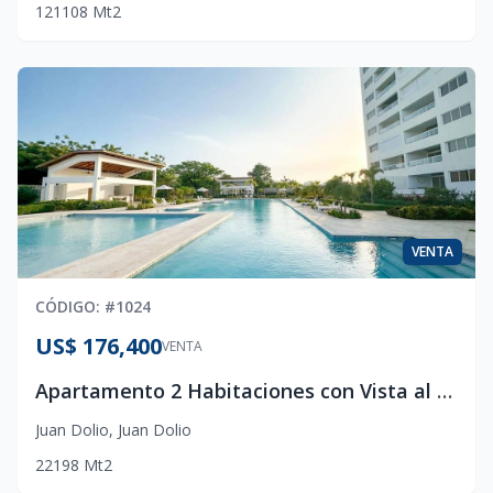
1
2
1
108
Mt2
VENTA
CÓDIGO
: #
1024
US$ 176,400
VENTA
Apartamento 2 Habitaciones con Vista al Mar en Coral Cliffs, Juan Dolio
Juan Dolio
,
Juan Dolio
2
2
1
98
Mt2