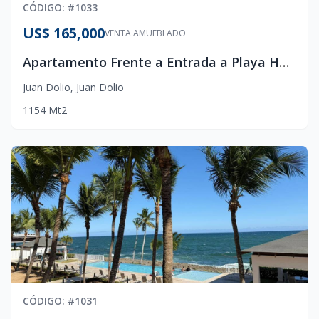
CÓDIGO
: #
1033
US$ 165,000
VENTA AMUEBLADO
Apartamento Frente a Entrada a Playa Hemingway
Juan Dolio
,
Juan Dolio
1
1
54
Mt2
CÓDIGO
: #
1031