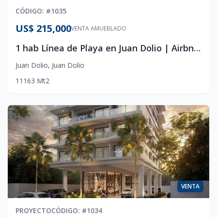
CÓDIGO
: #
1035
US$ 215,000
VENTA AMUEBLADO
1 hab Línea de Playa en Juan Dolio | Airbnb Ready | US$215,000
Juan Dolio
,
Juan Dolio
1
1
1
63
Mt2
VENTA
PROYECTO
CÓDIGO
: #
1034