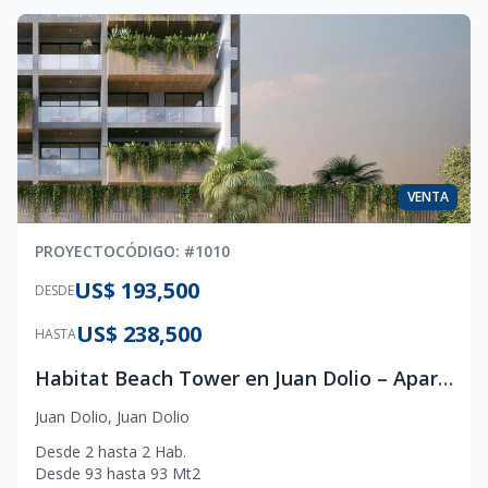
VENTA
PROYECTO
CÓDIGO
: #
1010
US$ 193,500
DESDE
US$ 238,500
HASTA
Habitat Beach Tower en Juan Dolio – Apartamentos de Lujo Frente al Mar | Cuadro Arquitectura
Juan Dolio
,
Juan Dolio
Desde
2
hasta
2
Hab.
Desde
93
hasta
93
Mt2