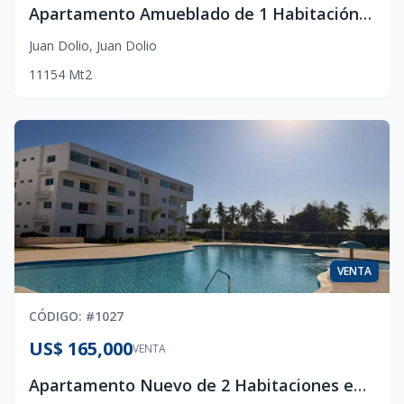
Apartamento Amueblado de 1 Habitación en Juan Dolio | Cerca de Playa Hemingway
Juan Dolio
,
Juan Dolio
1
1
1
54
Mt2
VENTA
CÓDIGO
: #
1027
US$ 165,000
VENTA
Apartamento Nuevo de 2 Habitaciones en Juan Dolio | CONFOTUR y Cerca de la Playa