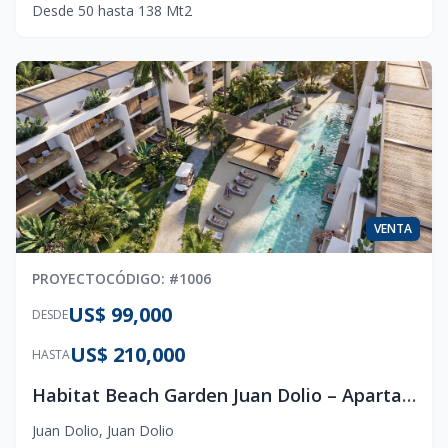
Desde
50
hasta
138
Mt2
VENTA
PROYECTO
CÓDIGO
: #
1006
US$ 99,000
DESDE
US$ 210,000
HASTA
Habitat Beach Garden Juan Dolio – Apartamentos de Lujo con Swim-Up, Rooftop y Terrazas Privadas
Juan Dolio
,
Juan Dolio