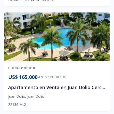
CÓDIGO
: #
1018
US$ 165,000
VENTA AMUEBLADO
Apartamento en Venta en Juan Dolio Cerca de la Playa | 2 Habitaciones con Piscina – US$165,000
Juan Dolio
,
Juan Dolio
2
2
1
86
Mt2