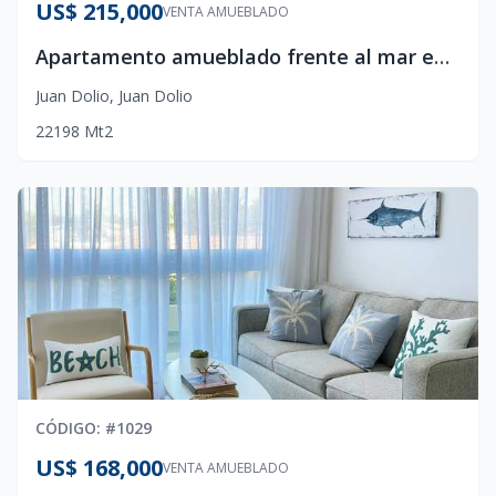
US$ 215,000
VENTA AMUEBLADO
Apartamento amueblado frente al mar en Juan Dolio
Juan Dolio
,
Juan Dolio
2
2
1
98
Mt2
CÓDIGO
: #
1029
US$ 168,000
VENTA AMUEBLADO