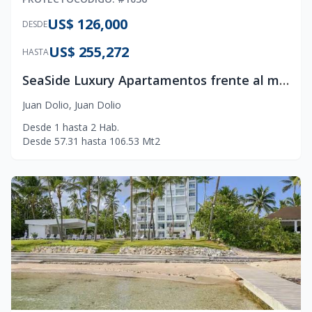
US$ 126,000
DESDE
US$ 255,272
HASTA
SeaSide Luxury Apartamentos frente al mar en Juan Dolio
Juan Dolio
,
Juan Dolio
Desde
1
hasta
2
Hab.
Desde
57.31
hasta
106.53
Mt2