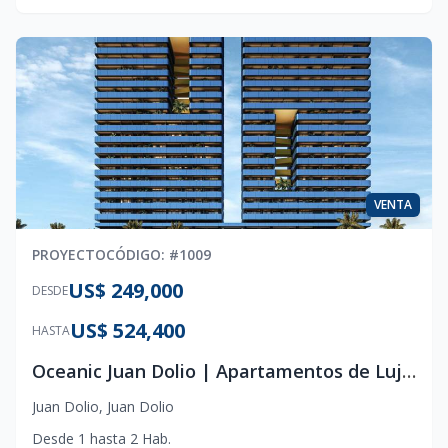
VENTA
PROYECTO
CÓDIGO
: #
1009
US$ 249,000
DESDE
US$ 524,400
HASTA
Oceanic Juan Dolio | Apartamentos de Lujo Frente al Mar
Juan Dolio
,
Juan Dolio
Desde
1
hasta
2
Hab.