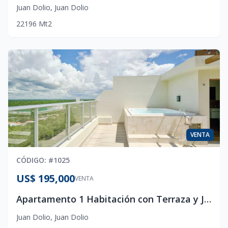
Juan Dolio
,
Juan Dolio
2
2
1
96
Mt2
VENTA
CÓDIGO
: #
1025
US$ 195,000
VENTA
Apartamento 1 Habitación con Terraza y Jacuzzi en Juan Dolio | Vista al Mar
Juan Dolio
,
Juan Dolio