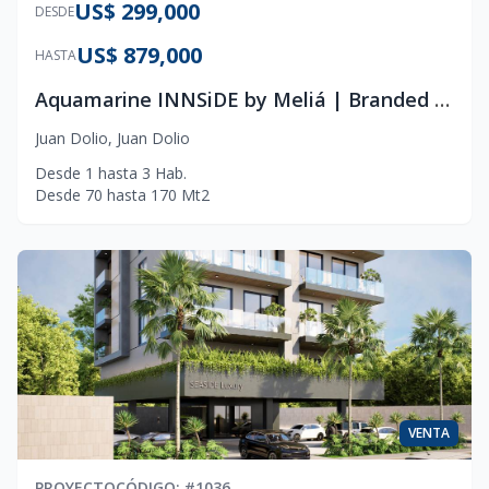
US$ 299,000
DESDE
US$ 879,000
HASTA
Aquamarine INNSiDE by Meliá | Branded Residence Juan Dolio
Juan Dolio
,
Juan Dolio
Desde
1
hasta
3
Hab.
Desde
70
hasta
170
Mt2
VENTA
PROYECTO
CÓDIGO
: #
1036