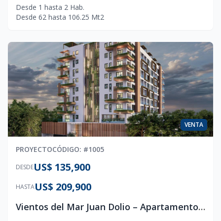
Desde
1
hasta
2
Hab.
Desde
62
hasta
106.25
Mt2
VENTA
PROYECTO
CÓDIGO
: #
1005
US$ 135,900
DESDE
US$ 209,900
HASTA
Vientos del Mar Juan Dolio – Apartamentos de Lujo con Piscina Infinity y Terrazas Privadas