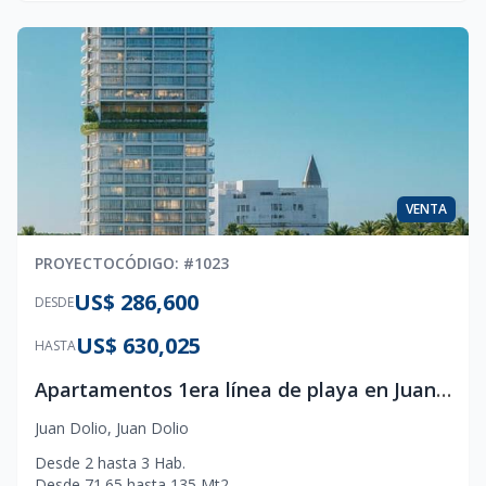
VENTA
PROYECTO
CÓDIGO
: #
1023
US$ 286,600
DESDE
US$ 630,025
HASTA
Apartamentos 1era línea de playa en Juan Dolio
Juan Dolio
,
Juan Dolio
Desde
2
hasta
3
Hab.
Desde
71.65
hasta
135
Mt2